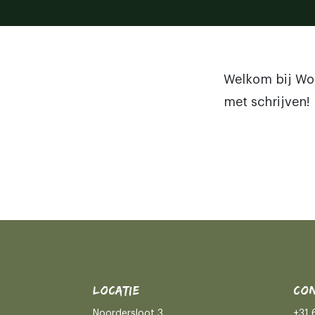
Welkom bij Word
met schrijven!
LOCATIE
CON
Noordersloot 3
+31 