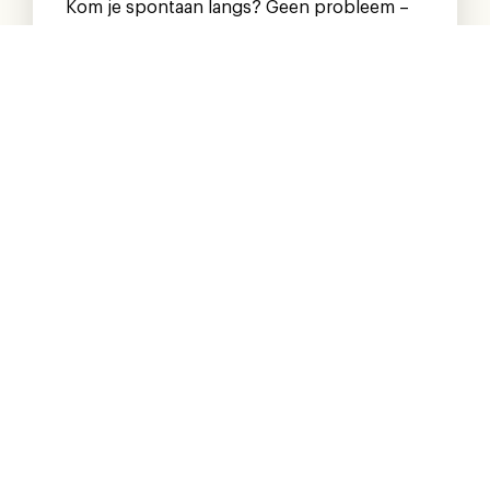
Kom je spontaan langs? Geen probleem –
er is vrijwel altijd plek beschikbaar. Je bent
dus ook zonder reservering van harte
welkom!
Vragen? bel dan gerust even
Tarieven